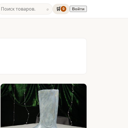
🛒
0
Войти
⌕