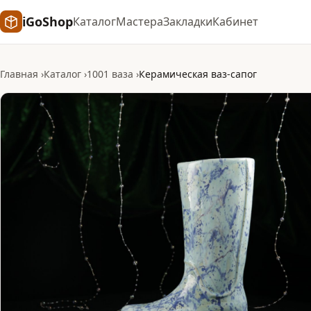
iGoShop
Каталог
Мастера
Закладки
Кабинет
Главная
Каталог
1001 ваза
Керамическая ваз-сапог