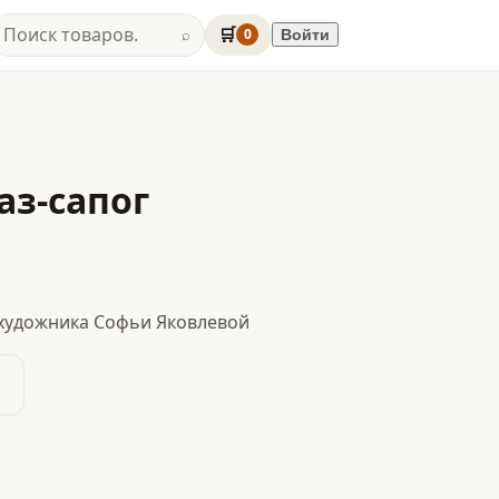
🛒
0
Войти
⌕
аз-сапог
художника Софьи Яковлевой