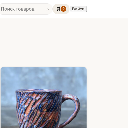
🛒
0
Войти
⌕