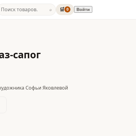
🛒
0
Войти
⌕
аз-сапог
художника Софьи Яковлевой