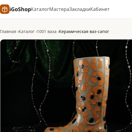
iGoShop
Каталог
Мастера
Закладки
Кабинет
Главная
Каталог
1001 ваза
Керамическая ваз-сапог