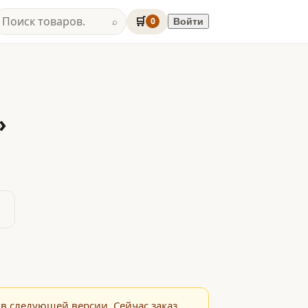
🛒
0
Войти
⌕
»
в следующей версии. Сейчас заказ