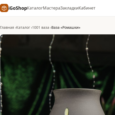
iGoShop
Каталог
Мастера
Закладки
Кабинет
Главная
Каталог
1001 ваза
Ваза «Ромашки»