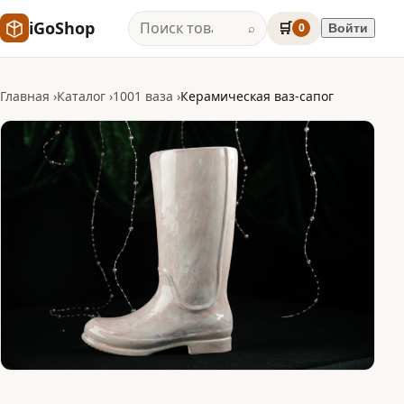
iGoShop
🛒
0
Войти
⌕
Главная
Каталог
1001 ваза
Керамическая ваз-сапог