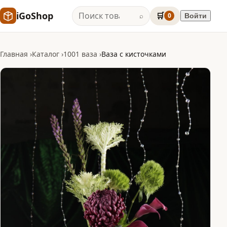
iGoShop
🛒
0
Войти
⌕
Главная
Каталог
1001 ваза
Ваза с кисточками