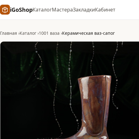
iGoShop
Каталог
Мастера
Закладки
Кабинет
Главная
Каталог
1001 ваза
Керамическая ваз-сапог