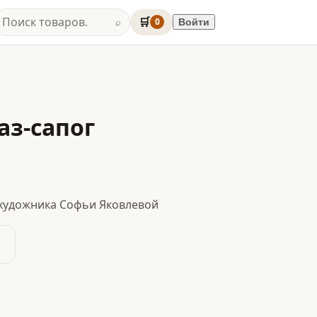
🛒
0
Войти
⌕
аз-сапог
художника Софьи Яковлевой