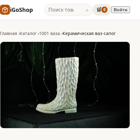
iGoShop
🛒
0
Войти
⌕
Главная
Каталог
1001 ваза
Керамическая ваз-сапог