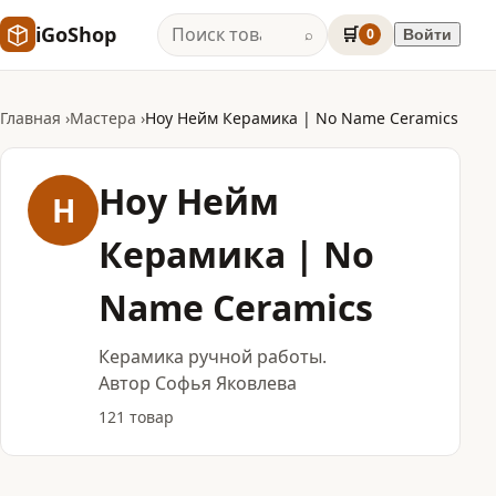
iGoShop
🛒
0
Войти
⌕
Главная
Мастера
Ноу Нейм Керамика | No Name Ceramics
Ноу Нейм
Н
Керамика | No
Name Ceramics
Керамика ручной работы.
Автор Софья Яковлева
121 товар