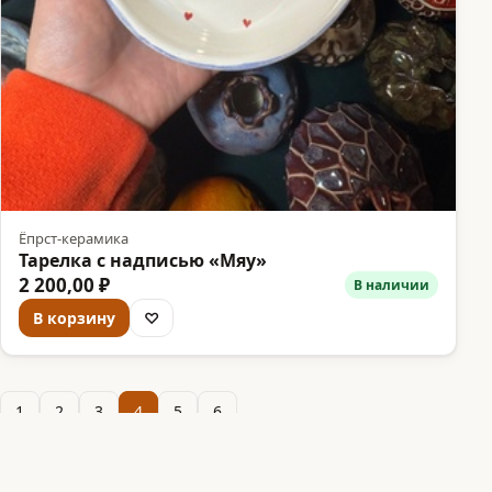
Ёпрст-керамика
Тарелка с надписью «Мяу»
2 200,00 ₽
В наличии
В корзину
♡
1
2
3
4
5
6