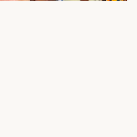
Тигги-дизайн (Tiggy Design)
Обложка для паспорта с котом с надписью
700,00 ₽
В наличии
В корзину
♡
iGoShop
Маркетплейс изделий ручной работы и локальных
брендов
Каталог
Мастера
Кабинет
Пользовательское соглашение
Обработка персональных данных
© 2026 iGoShop