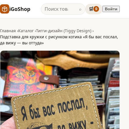
iGoShop
🛒
0
Войти
⌕
Главная
Каталог
Тигги-дизайн (Tiggy Design)
Подставка для кружки с рисунком котика «Я бы вас послал,
да вижу — вы оттуда»