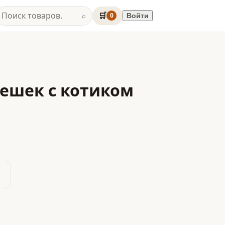
🛒
0
Войти
⌕
чешек с котиком