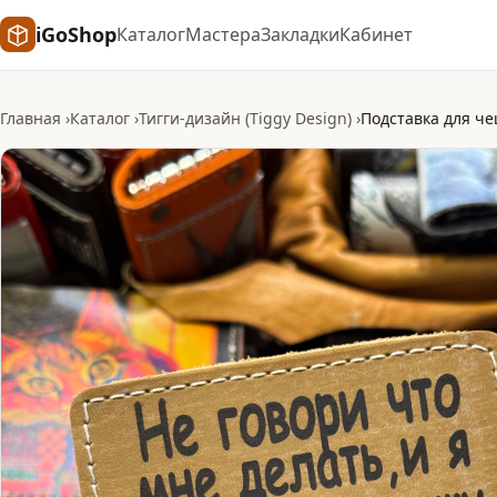
iGoShop
Каталог
Мастера
Закладки
Кабинет
Главная
Каталог
Тигги-дизайн (Tiggy Design)
Подставка для че