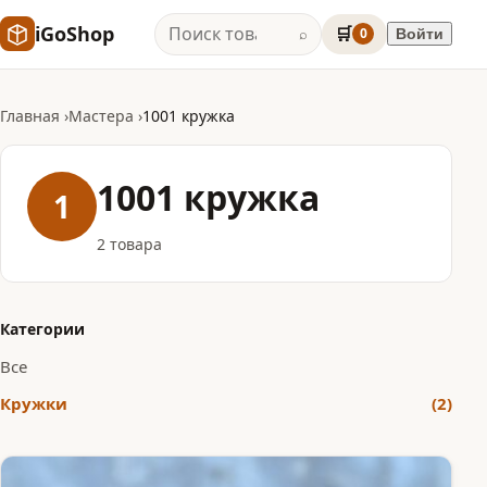
iGoShop
🛒
0
Войти
⌕
Главная
Мастера
1001 кружка
1001 кружка
1
2 товара
Категории
Все
Кружки
(2)