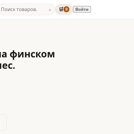
🛒
0
Войти
⌕
на финском
ес.