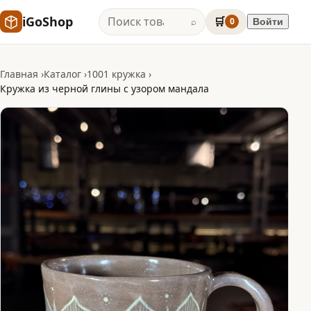
iGoShop
🛒
0
Войти
⌕
Главная
Каталог
1001 кружка
Кружка из черной глины с узором мандала