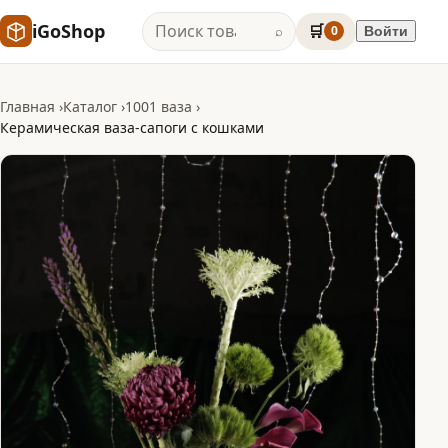
iGoShop
🛒
0
Войти
⌕
Главная
Каталог
1001 ваза
Керамическая ваза-сапоги с кошками