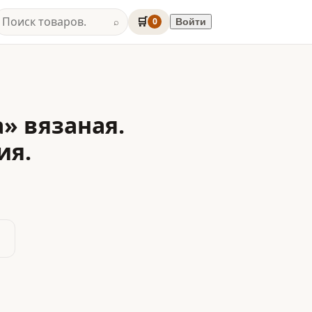
🛒
0
Войти
⌕
» вязаная.
ия.