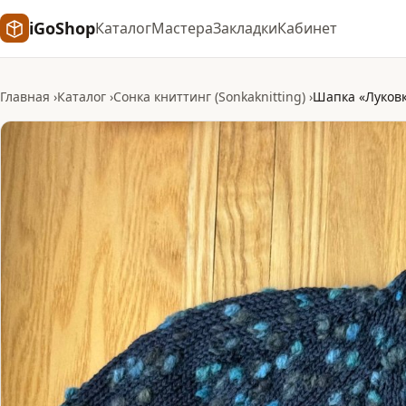
iGoShop
Каталог
Мастера
Закладки
Кабинет
Главная
Каталог
Сонка книттинг (Sonkaknitting)
Шапка «Луковк