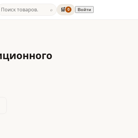
🛒
0
Войти
⌕
иционного