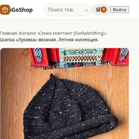
iGoShop
🛒
0
Войти
⌕
Главная
Каталог
Сонка книттинг (Sonkaknitting)
Шапка «Луковка» вязаная. Летняя коллекция.