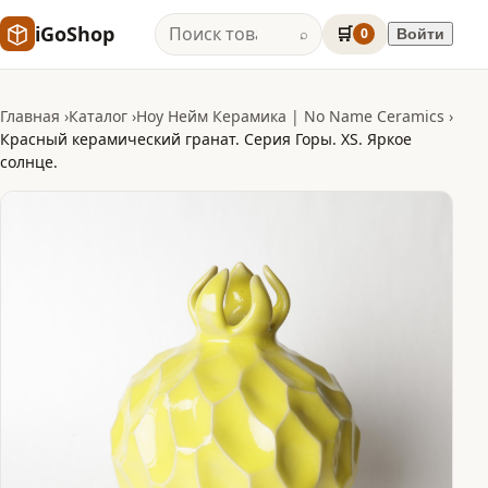
iGoShop
🛒
0
Войти
⌕
Главная
Каталог
Ноу Нейм Керамика | No Name Ceramics
Красный керамический гранат. Серия Горы. XS. Яркое
солнце.