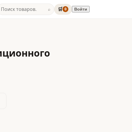
🛒
0
Войти
⌕
иционного