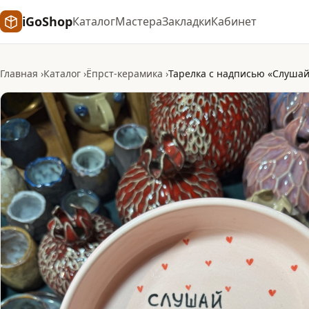
iGoShop
Каталог
Мастера
Закладки
Кабинет
Главная
Каталог
Ёпрст-керамика
Тарелка с надписью «Слушай