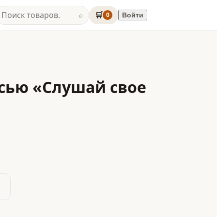
🛒
0
Войти
⌕
исью «Слушай свое