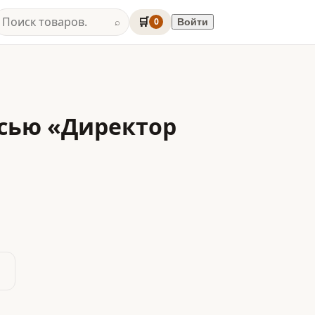
🛒
0
Войти
⌕
исью «Директор