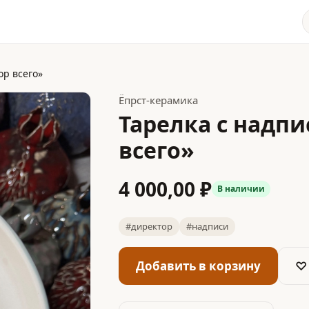
ор всего»
Ёпрст-керамика
Тарелка с надп
всего»
4 000,00 ₽
В наличии
#директор
#надписи
Добавить в корзину
♡