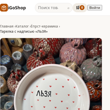
iGoShop
🛒
0
Войти
⌕
Главная
Каталог
Ёпрст-керамика
Тарелка с надписью «ЛЬЗЯ»