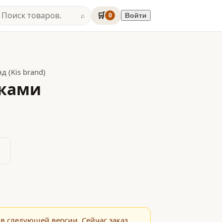
🛒
0
Войти
⌕
 (Kis brand)
шками
в следующей версии. Сейчас заказ