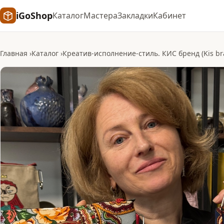
iGoShop
Каталог
Мастера
Закладки
Кабинет
Главная
Каталог
Креатив-исполнение-стиль. КИС бренд (Kis br