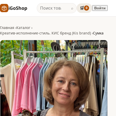
iGoShop
🛒
0
Войти
⌕
Главная
Каталог
Креатив-исполнение-стиль. КИС бренд (Kis brand)
Сумка