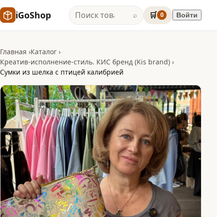
iGoShop
🛒
0
Войти
⌕
Главная
Каталог
Креатив-исполнение-стиль. КИС бренд (Kis brand)
Сумки из шелка с птицей калибрией