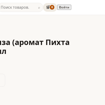
🛒
0
Войти
⌕
яза (аромат Пихта
мл