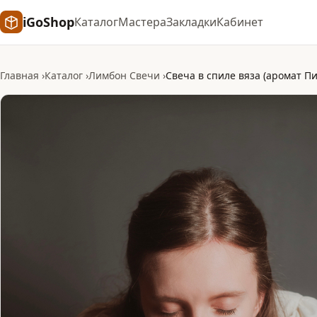
iGoShop
Каталог
Мастера
Закладки
Кабинет
Главная
Каталог
Лимбон Свечи
Свеча в спиле вяза (аромат Пи