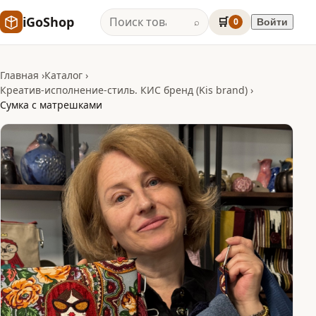
iGoShop
🛒
0
Войти
⌕
Главная
Каталог
Креатив-исполнение-стиль. КИС бренд (Kis brand)
Сумка с матрешками