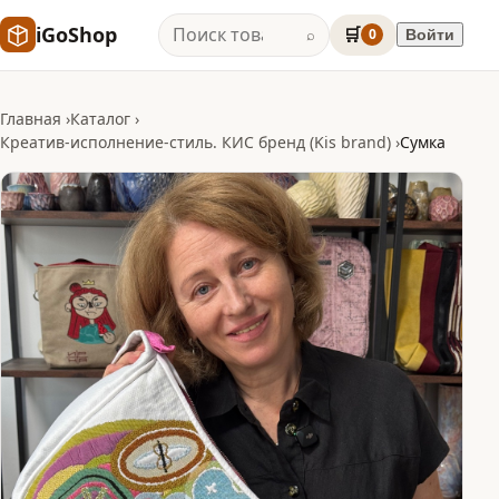
iGoShop
🛒
0
Войти
⌕
Главная
Каталог
Креатив-исполнение-стиль. КИС бренд (Kis brand)
Сумка